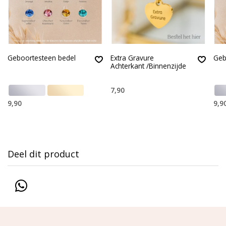
Geboortesteen bedel
Extra Gravure
Geb
Achterkant /Binnenzijde
7,90
9,90
9,9
Deel dit product