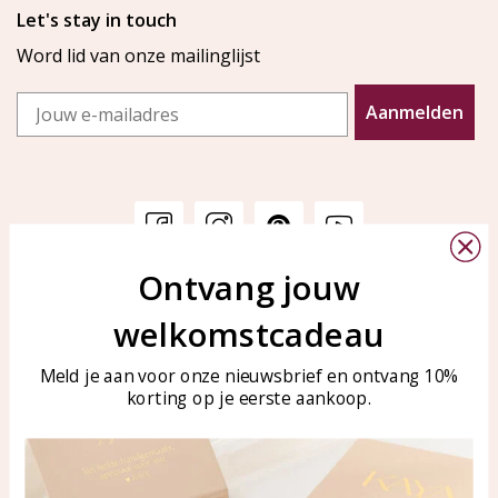
Let's stay in touch
Word lid van onze mailinglijst
Email
Aanmelden
Ontvang jouw
Klantenservice
KAYA Sieraden
welkomstcadeau
Bellen of WhatsApp Ma-Vr
Veelgestelde vragen
tussen 09:00-17:00
Sieraden onderhouden
Meld je aan voor onze nieuwsbrief en ontvang 10%
Tel: 0850003187
korting op je eerste aankoop.
Blog
WhatsApp: 0850003187
klantenservice@kayasierade
n.nl