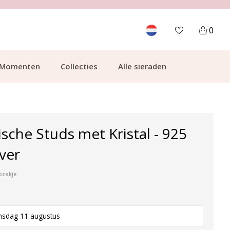
700.000+ TEVREDEN KLANTEN
0
Momenten
Collecties
Alle sieraden
ische Studs met Kristal - 925
lver
pzakje
nsdag 11 augustus