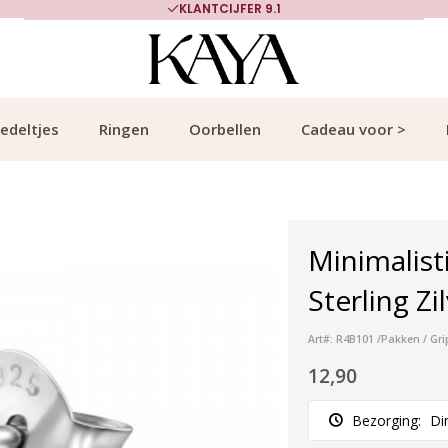
KLANTCIJFER 9.1
edeltjes
Ringen
Oorbellen
Cadeau voor >
Minimalist
Sterling Zi
Art#: R4B101 /Pakken / Gri
12,90
Bezorging:
Di