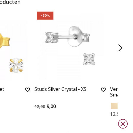
roducten
-30%
et
Studs Silver Crystal - XS
Verfijnde 
Small
9,00
12,90
12,90