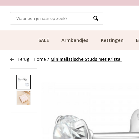
GRATIS BEZORGING VANAF €49.99
SALE
Armbandjes
Kettingen
B
Terug
Home
/
Minimalistische Studs met Kristal