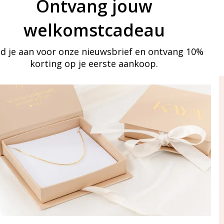
Ontvang jouw
welkomstcadeau
d je aan voor onze nieuwsbrief en ontvang 10%
korting op je eerste aankoop.
ay in touch
an onze mailinglijst
Aanmelden
eraden
of WhatsApp Ma-Vr
09:00-17:00