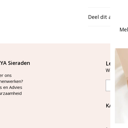
Deel dit artikel
Mel
YA Sieraden
Let's st
Word lid v
er ons
menwerken?
Email
s en Advies
urzaamheid
KAYA Si
Bellen 
tussen 