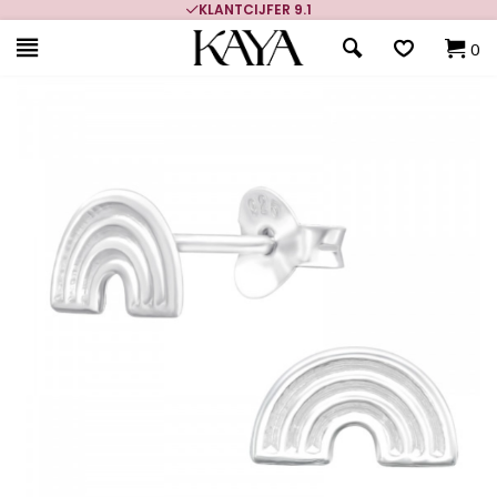
KLANTCIJFER 9.1
0