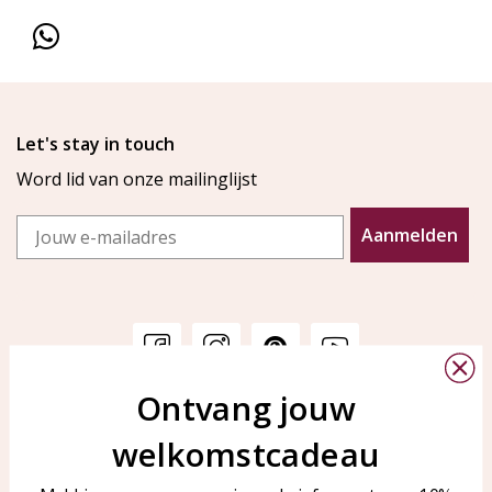
Let's stay in touch
Word lid van onze mailinglijst
Email
Aanmelden
Ontvang jouw
Klantenservice
KAYA Sieraden
welkomstcadeau
Bellen of WhatsApp Ma-Vr
Veelgestelde vragen
tussen 09:00-17:00
Sieraden onderhouden