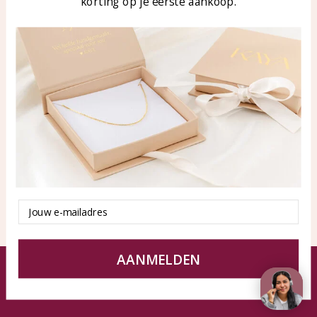
korting op je eerste aankoop.
Blog
WhatsApp: 0850003187
klantenservice@kayasierade
n.nl
Producten
KAYA Sieraden
Alle producten
Over ons
Nieuwe producten
Samenwerken?
Aanbiedingen
Tips en Advies
Duurzaamheid
Email
AANMELDEN
© KAYA Sieraden
Algemene voorwaarden
Disclaimer
Privacy Policy
Sitemap