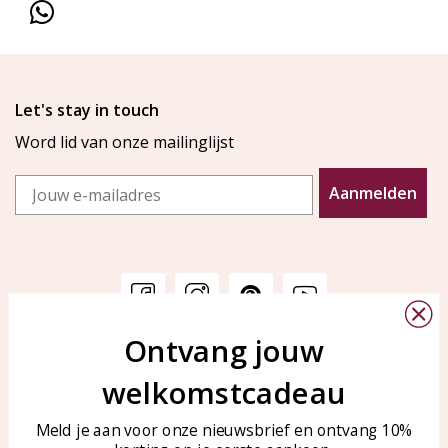
Let's stay in touch
Word lid van onze mailinglijst
Email
Aanmelden
Ontvang jouw
Klantenservice
KAYA Sieraden
welkomstcadeau
Bellen of WhatsApp Ma-Vr
Veelgestelde vragen
tussen 09:00-17:00
Sieraden onderhouden
Meld je aan voor onze nieuwsbrief en ontvang 10%
Tel: 0850003187