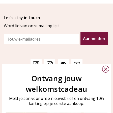
Let's stay in touch
Word lid van onze mailinglijst
Email
Aanmelden
Ontvang jouw
Klantenservice
KAYA Sieraden
welkomstcadeau
Bellen of WhatsApp Ma-Vr
Veelgestelde vragen
tussen 09:00-17:00
Sieraden onderhouden
Meld je aan voor onze nieuwsbrief en ontvang 10%
Tel: 0850003187
korting op je eerste aankoop.
Blog
WhatsApp: 0850003187