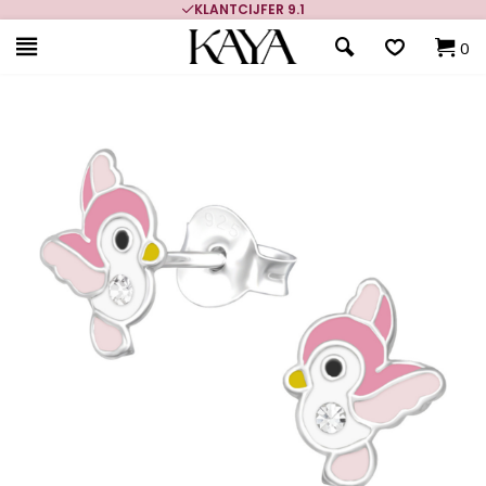
KLANTCIJFER 9.1
0