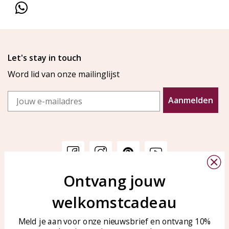
Let's stay in touch
Word lid van onze mailinglijst
Email
Aanmelden
Ontvang jouw
Klantenservice
KAYA Sieraden
welkomstcadeau
Bellen of WhatsApp Ma-Vr
Veelgestelde vragen
tussen 09:00-17:00
Sieraden onderhouden
Meld je aan voor onze nieuwsbrief en ontvang 10%
Tel: 0850003187