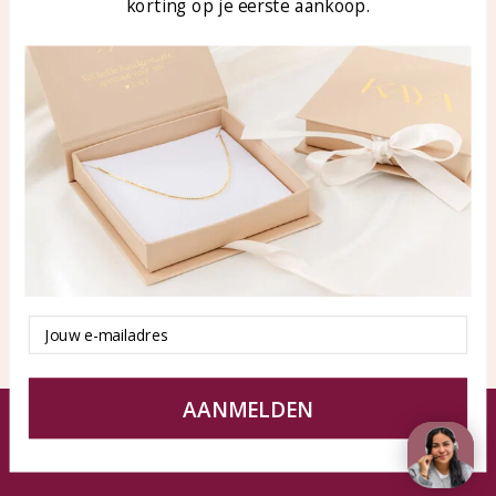
korting op je eerste aankoop.
Blog
WhatsApp: 0850003187
klantenservice@kayasierade
n.nl
Producten
KAYA Sieraden
Alle producten
Over ons
Nieuwe producten
Samenwerken?
Aanbiedingen
Tips en Advies
Duurzaamheid
Email
AANMELDEN
© KAYA Sieraden
Algemene voorwaarden
Disclaimer
Privacy Policy
Sitemap