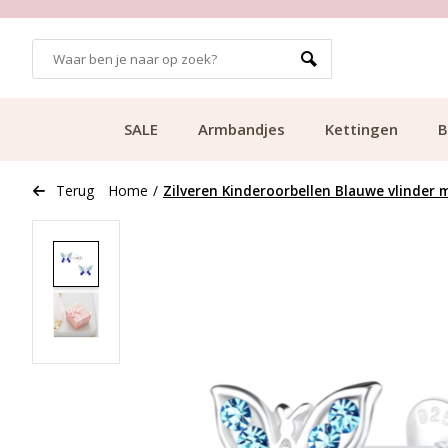
GRATIS BEZORGING VANAF €49.99
SALE
Armbandjes
Kettingen
B
Terug
Home
/
Zilveren Kinderoorbellen Blauwe vlinder m