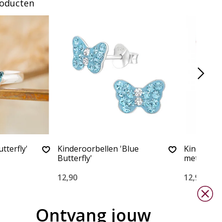
roducten
tterfly'
Kinderoorbellen 'Blue
Kinderoorb
Butterfly'
met Krista
12,90
12,90
Ontvang jouw