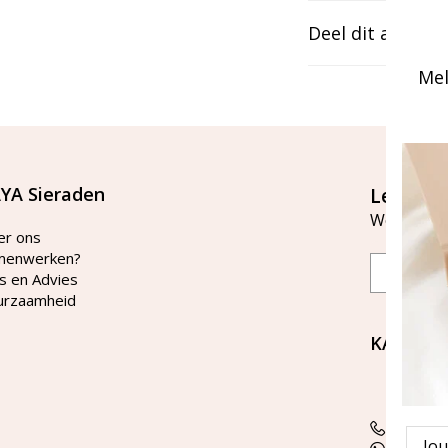
Deel dit artikel
Mel
YA Sieraden
Let's st
Word lid v
er ons
menwerken?
Email
s en Advies
urzaamheid
KAYA Si
Bellen 
tussen 
Tel: 08
Emai