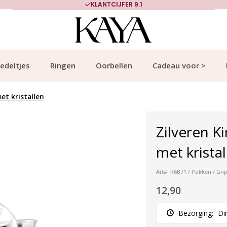
KLANTCIJFER 9.1
edeltjes
Ringen
Oorbellen
Cadeau voor >
et kristallen
Zilveren K
met kristal
Art#: R6B71 / Pakken / Gri
12,90
Bezorging:
Di