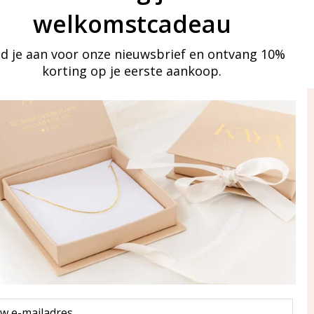
welkomstcadeau
d je aan voor onze nieuwsbrief en ontvang 10%
korting op je eerste aankoop.
ay in touch
an onze mailinglijst
Aanmelden
eraden
of WhatsApp Ma-Vr
09:00-17:00
5 000 31 87
l