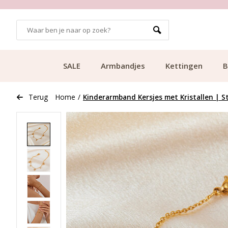
GRATIS BEZORGING VANAF €49.99
SALE
Armbandjes
Kettingen
B
Terug
Home
/
Kinderarmband Kersjes met Kristallen | St