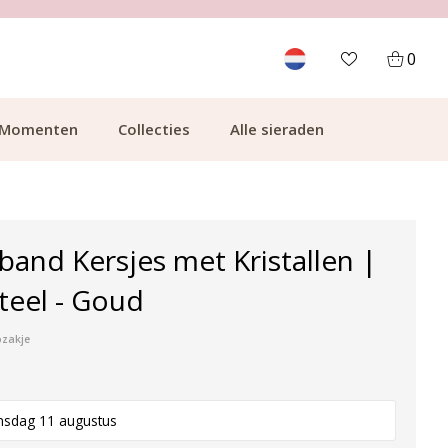
700.000+ TEVREDEN KLANTEN
0
Momenten
Collecties
Alle sieraden
and Kersjes met Kristallen |
Steel - Goud
pzakje
nsdag 11 augustus