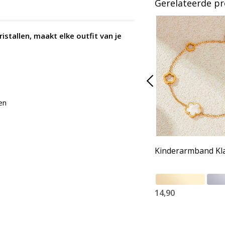
Gerelateerde p
stallen, maakt elke outfit van je
en
Kinderarmband Kl
14,90