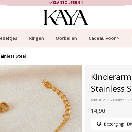
KLANTCIJFER 9.1
edeltjes
Ringen
Oorbellen
Cadeau voor >
ainless Steel
Kinderarmb
Stainless 
Art#: R12B39 / Pakken / Zi
14,90
Bezorging:
Di