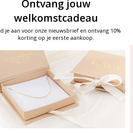
Ontvang jouw
welkomstcadeau
d je aan voor onze nieuwsbrief en ontvang 10%
korting op je eerste aankoop.
ay in touch
an onze mailinglijst
Aanmelden
eraden
of WhatsApp Ma-Vr
09:00-17:00