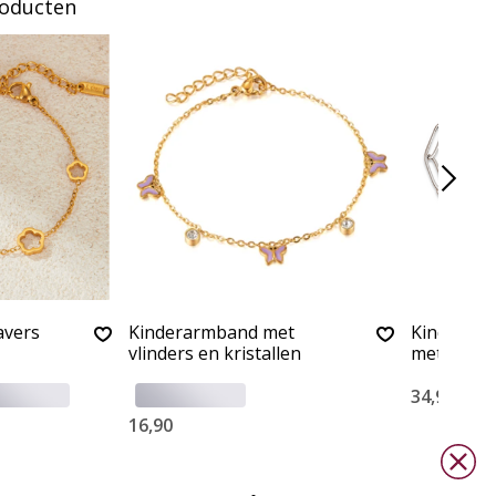
roducten
avers
Kinderarmband met
Kinderarm
vlinders en kristallen
met gravu
34,90
16,90