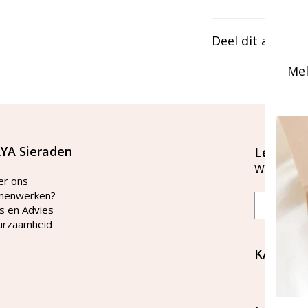
Deel dit artikel
Mel
YA Sieraden
Let's st
Word lid v
er ons
menwerken?
Email
s en Advies
urzaamheid
KAYA Si
Bellen 
tussen 