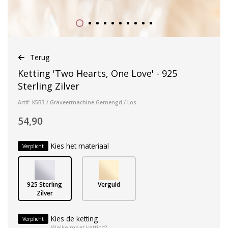
Terug
Ketting 'Two Hearts, One Love' - 925
Sterling Zilver
Art#: K5B3 / Graveermachine Gemengd / Los
54,90
Kies het materiaal
Verplicht
925 Sterling
Verguld
Zilver
Kies de ketting
Verplicht
Welke maat ketting?