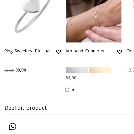
Ring 'Sweetheart' Initiaal
Armband 'Connected'
Oor
39,90
12,
59,90
34,90
Deel dit product