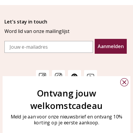
Let's stay in touch
Word lid van onze mailinglijst
Email
Aanmelden
Ontvang jouw
Klantenservice
KAYA Sieraden
welkomstcadeau
Bellen of WhatsApp Ma-Vr
Veelgestelde vragen
tussen 09:00-17:00
Sieraden onderhouden
Meld je aan voor onze nieuwsbrief en ontvang 10%
Tel: 0850003187
korting op je eerste aankoop.
Blog
WhatsApp: 0850003187