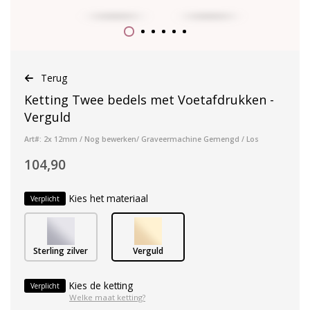
Terug
Ketting Twee bedels met Voetafdrukken -
Verguld
Art#: 2x 12mm / Nog bewerken/ Graveermachine Gemengd / Los
104,90
Kies het materiaal
Verplicht
Sterling zilver
Verguld
Kies de ketting
Verplicht
Welke maat ketting?