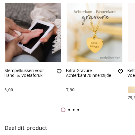
Stempelkussen voor
Extra Gravure
Ket
Hand- & Voetafdruk
Achterkant /Binnenzijde
Voe
5,00
7,90
79,
Deel dit product