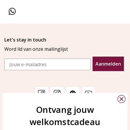
Let's stay in touch
Word lid van onze mailinglijst
Email
Aanmelden
Ontvang jouw
Klantenservice
KAYA Sieraden
welkomstcadeau
Bellen of WhatsApp Ma-Vr
Veelgestelde vragen
tussen 09:00-17:00