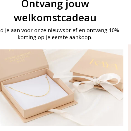
Ontvang jouw
welkomstcadeau
d je aan voor onze nieuwsbrief en ontvang 10%
korting op je eerste aankoop.
ay in touch
an onze mailinglijst
Aanmelden
eraden
of WhatsApp Ma-Vr
09:00-17:00