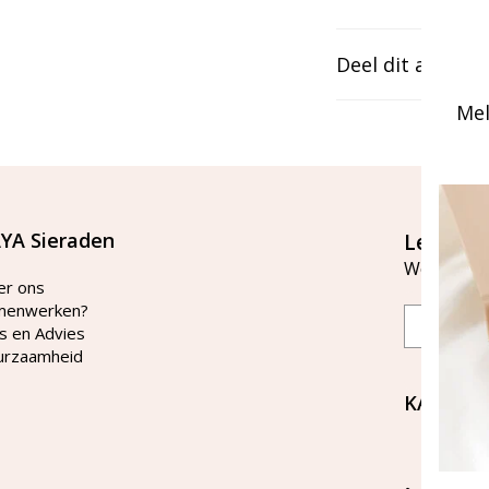
Deel dit artikel
Mel
YA Sieraden
Let's st
Word lid v
er ons
menwerken?
Email
s en Advies
urzaamheid
KAYA Si
Bellen 
tussen 