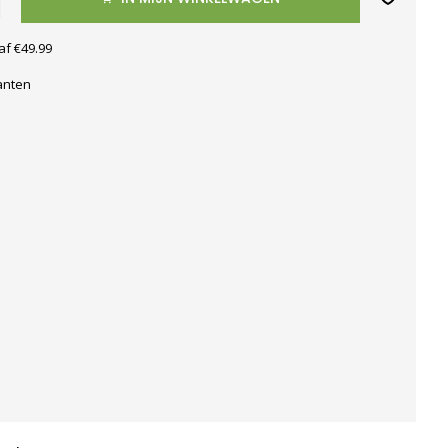
af €49.99
anten