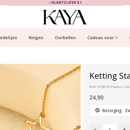
KLANTCIJFER 9.1
edeltjes
Ringen
Oorbellen
Cadeau voor >
Ketting Sta
Art#: R19B12/ Pakken / Zip
24,90
Bezorging:
Za
-
+