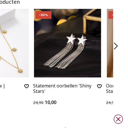
roducten
-60%
-60%
w |
Statement oorbellen 'Shiny
Oorringen 
Stars'
Stainless 
10,00
10,0
24,90
24,90