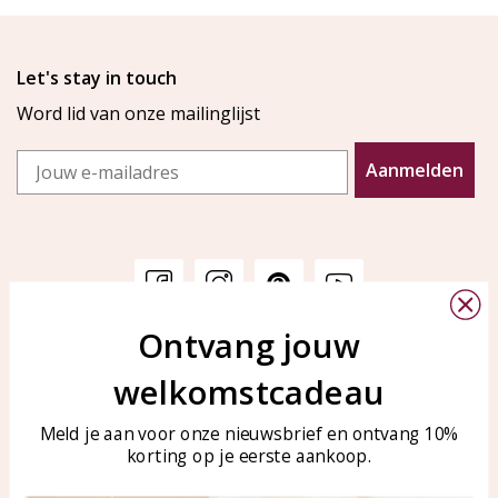
Let's stay in touch
Word lid van onze mailinglijst
Email
Aanmelden
Ontvang jouw
Klantenservice
KAYA Sieraden
welkomstcadeau
Bellen of WhatsApp Ma-Vr
Veelgestelde vragen
tussen 09:00-17:00
Sieraden onderhouden
Meld je aan voor onze nieuwsbrief en ontvang 10%
Tel: 0850003187
korting op je eerste aankoop.
Blog
WhatsApp: 0850003187