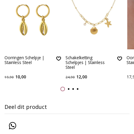
Oorringen Schelpje |
Schakelketting
Oor
Stainless Steel
Schelpjes | Stainless
Stai
Steel
10,00
12,00
17,
19,90
24,90
Deel dit product