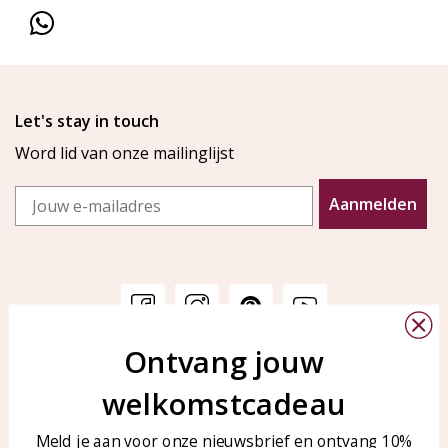
Let's stay in touch
Word lid van onze mailinglijst
Email
Aanmelden
Ontvang jouw
Klantenservice
KAYA Sieraden
welkomstcadeau
Bellen of WhatsApp Ma-Vr
Veelgestelde vragen
tussen 09:00-17:00
Sieraden onderhouden
Meld je aan voor onze nieuwsbrief en ontvang 10%
Tel: 0850003187