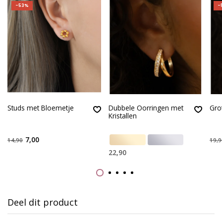
-53%
-
Studs met Bloemetje
Dubbele Oorringen met
Gro
Kristallen
7,00
14,90
19,9
22,90
Deel dit product