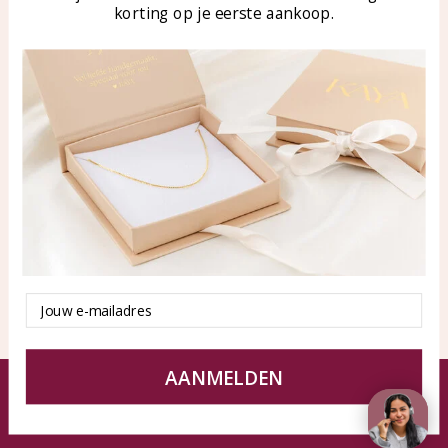
korting op je eerste aankoop.
Blog
WhatsApp: 0850003187
klantenservice@kayasierade
n.nl
Producten
KAYA Sieraden
Alle producten
Over ons
Nieuwe producten
Samenwerken?
Aanbiedingen
Tips en Advies
Duurzaamheid
Email
AANMELDEN
© KAYA Sieraden
Algemene voorwaarden
Disclaimer
Privacy Policy
Sitemap