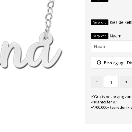
Kies de kett
Verplicht
Naam
Verplicht
Bezorging:
Di
-
+
Gratis bezorging van
Klantcijfer 9.1
700.000+ tevreden kl