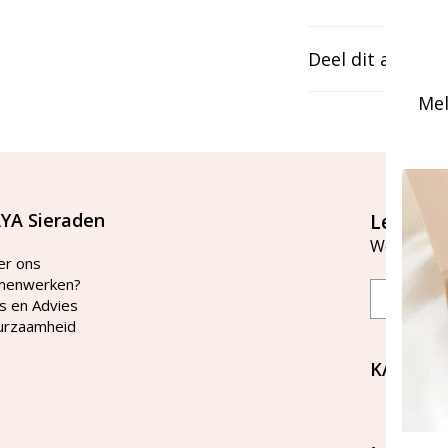
Deel dit artikel
Mel
YA Sieraden
Let's st
Word lid v
er ons
menwerken?
Email
s en Advies
urzaamheid
KAYA Si
Bellen 
tussen 