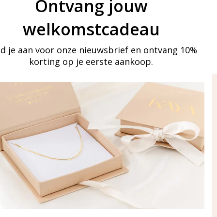
Ontvang jouw
welkomstcadeau
d je aan voor onze nieuwsbrief en ontvang 10%
korting op je eerste aankoop.
ay in touch
an onze mailinglijst
Aanmelden
eraden
of WhatsApp Ma-Vr
09:00-17:00