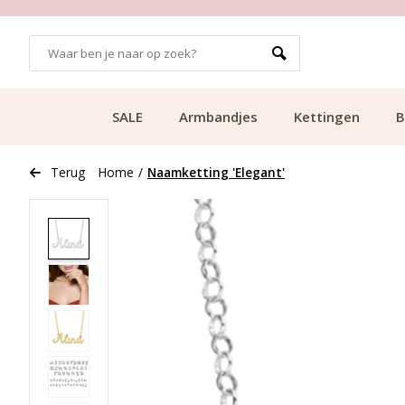
GRATIS BEZORGING VANAF €49.99
SALE
Armbandjes
Kettingen
B
Terug
Home
/
Naamketting 'Elegant'