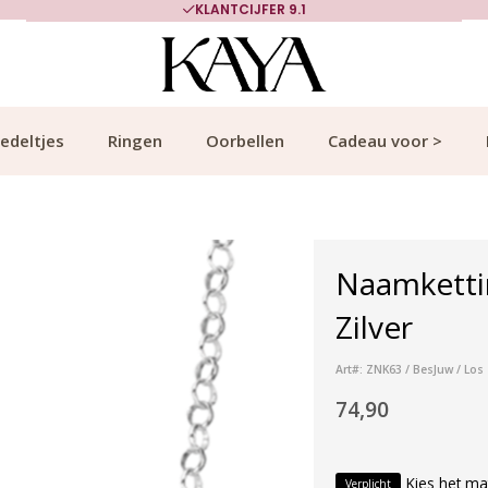
KLANTCIJFER 9.1
edeltjes
Ringen
Oorbellen
Cadeau voor >
Naamkettin
Zilver
Art#: ZNK63 / BesJuw / Los
74,90
Kies het ma
Verplicht