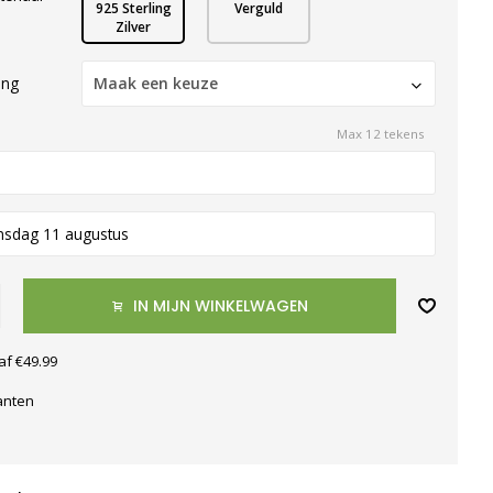
925 Sterling
Verguld
Zilver
ing
Maak een keuze
Max 12 tekens
nsdag 11 augustus
IN MIJN WINKELWAGEN
af €49.99
anten