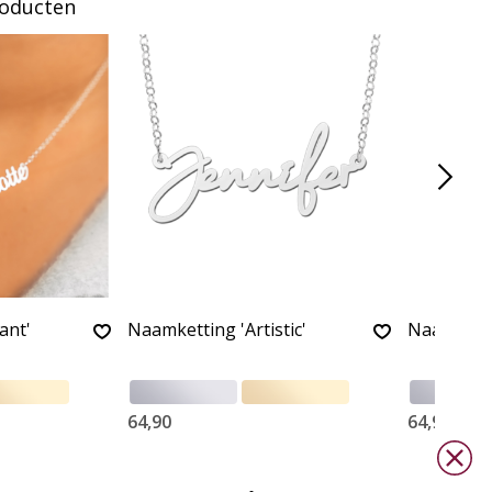
roducten
ant'
Naamketting 'Artistic'
Naamkettin
64,90
64,90