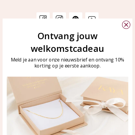
Ontvang jouw
Klantenservice
KAYA Sieraden
welkomstcadeau
Bellen of WhatsApp Ma-Vr
Veelgestelde vragen
tussen 09:00-17:00
Sieraden onderhouden
Meld je aan voor onze nieuwsbrief en ontvang 10%
Tel: 0850003187
korting op je eerste aankoop.
Blog
WhatsApp: 0850003187
klantenservice@kayasierade
n.nl
Producten
KAYA Sieraden
Alle producten
Over ons
Nieuwe producten
Samenwerken?