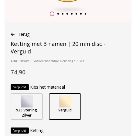
Terug
Ketting met 3 namen | 20 mm disc -
Verguld
Art#: 20mm / Graveermachine Gemengd / Los
74,90
Kies het materiaal
Verplicht
925 Sterling
Verguld
Zilver
Ketting
Verplicht