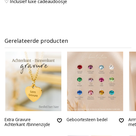
♡ Inclusief luxe cadeaudoosje
Gerelateerde producten
Extra Gravure
Geboortesteen bedel
Arm
Achterkant /Binnenzijde
met