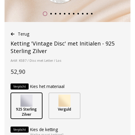
Terug
Ketting 'Vintage Disc' met Initialen - 925
Sterling Zilver
Art#: K5B7 / Disc met Letter / Los
52,90
Kies het materiaal
Verplicht
925 Sterling
Verguld
Zilver
Kies de ketting
Verplicht
Welke maat ketting?