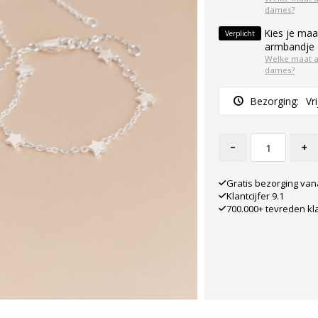
dames?
Kies je maa
Verplicht
armbandje 
Welke maat 
dames?
Bezorging:
Vr
-
+
Gratis bezorging van
Klantcijfer 9.1
700.000+ tevreden kl