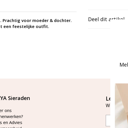
Deel dit artikel
n. Prachtig voor moeder & dochter.
 een feestelijke outfit.
Mel
YA Sieraden
Let's st
Word lid v
er ons
menwerken?
Email
s en Advies