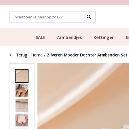
GRATIS BEZORGING VANAF €49.99
SALE
Armbandjes
Kettingen
B
Terug
Home
/
Zilveren Moeder Dochter Armbanden Set '