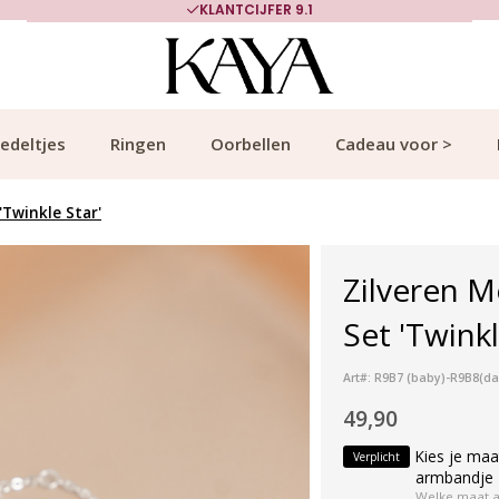
KLANTCIJFER 9.1
edeltjes
Ringen
Oorbellen
Cadeau voor >
Twinkle Star'
Zilveren 
Set 'Twinkl
Art#: R9B7 (baby)-R9B8(da
49,90
Kies je maa
Verplicht
armbandje 
Welke maat 