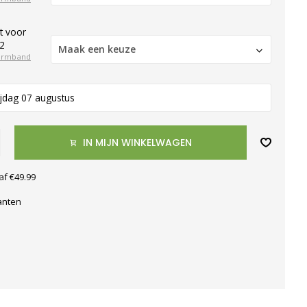
t voor
2
Maak een keuze
armband
ijdag 07 augustus
IN MIJN WINKELWAGEN
af €49.99
anten