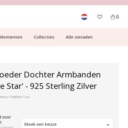
700.000+ TEVREDEN KLANTEN
0
Momenten
Collecties
Alle sieraden
Moeder Dochter Armbanden
e Star' - 925 Sterling Zilver
mes) / Pakken / Los
t voor
1
Maak een keuze
armband