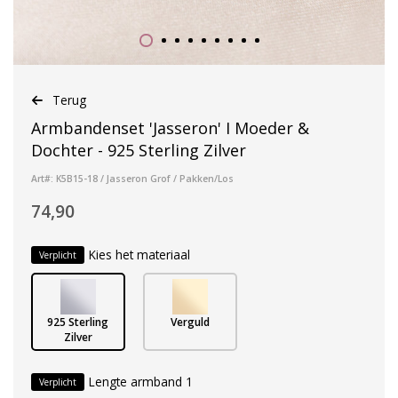
Terug
Armbandenset 'Jasseron' I Moeder &
Dochter - 925 Sterling Zilver
Art#: K5B15-18 / Jasseron Grof / Pakken/Los
74,90
Kies het materiaal
Verplicht
925 Sterling
Verguld
Zilver
Lengte armband 1
Verplicht