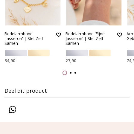
Bedelarmband
Bedelarmband 'Fijne
Arm
'Jasseron' | Stel Zelf
Jasseron' | Stel Zelf
Geb
Samen
Samen
34,90
27,90
74,
Deel dit product