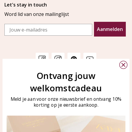
Let's stay in touch
Word lid van onze mailinglijst
Email
Aanmelden
Ontvang jouw
Klantenservice
KAYA Sieraden
welkomstcadeau
Bellen of WhatsApp Ma-Vr
Veelgestelde vragen
tussen 09:00-17:00
Sieraden onderhouden
Meld je aan voor onze nieuwsbrief en ontvang 10%
Tel: 0850003187
korting op je eerste aankoop.
Blog
WhatsApp: 0850003187
klantenservice@kayasierade
n.nl