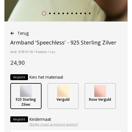
Terug
Armband 'Speechless' - 925 Sterling Zilver
Art#: R7B16-18 / Pakken / Los
24,90
Kies het materiaal
Verplicht
925 Sterling
Verguld
Rose Verguld
Zilver
Kindermaat
Verplicht
Welke maat armband dames?