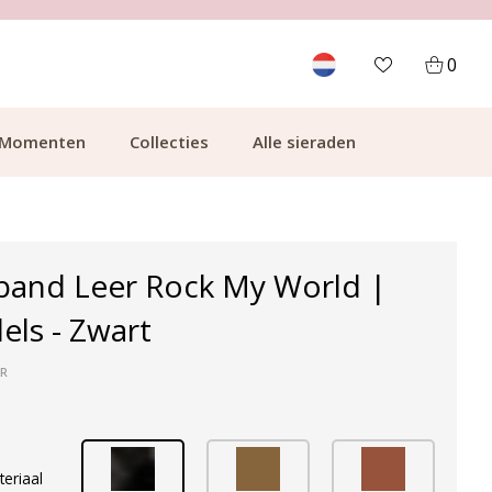
700.000+ TEVREDEN KLANTEN
0
Momenten
Collecties
Alle sieraden
and Leer Rock My World |
els - Zwart
ER
teriaal