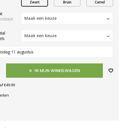
Zwart
Bruin
Camel
at
Maak een keuze
armband
tal
Maak een keuze
els
nsdag 11 augustus
IN MIJN WINKELWAGEN
af €49.99
anten