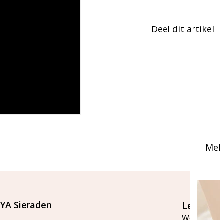
Deel dit artikel
Mel
YA Sieraden
Let's st
Word lid v