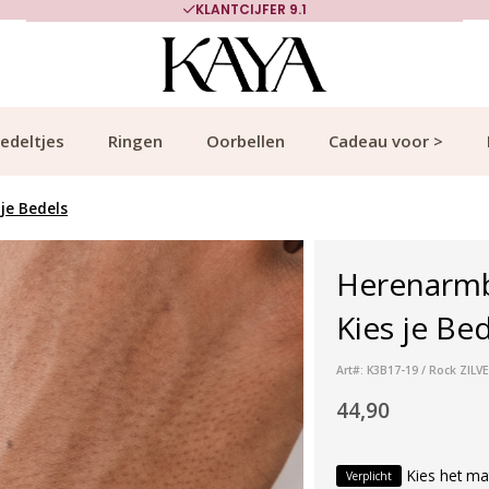
KLANTCIJFER 9.1
edeltjes
Ringen
Oorbellen
Cadeau voor >
je Bedels
Herenarmb
Kies je Bed
Art#: K3B17-19 / Rock ZILV
44,90
Kies het ma
Verplicht