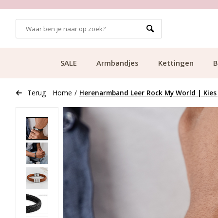
GRATIS BEZORGING VANAF €49.99
SALE
Armbandjes
Kettingen
B
Terug
Home
/
Herenarmband Leer Rock My World | Kies 