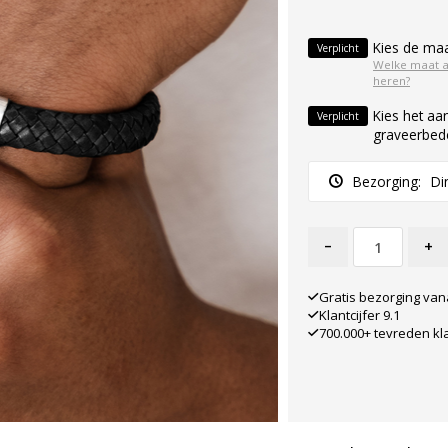
Kies de ma
Verplicht
Welke maat 
heren?
Kies het aan
Verplicht
graveerbed
Bezorging:
Di
-
+
Gratis bezorging van
Klantcijfer 9.1
700.000+ tevreden kl