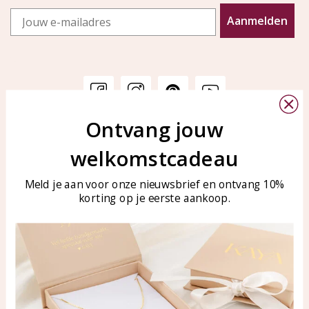
Email
Aanmelden
Ontvang jouw
Klantenservice
KAYA Sieraden
welkomstcadeau
Bellen of WhatsApp Ma-Vr
Veelgestelde vragen
tussen 09:00-17:00
Sieraden onderhouden
Meld je aan voor onze nieuwsbrief en ontvang 10%
Tel: 0850003187
korting op je eerste aankoop.
Blog
WhatsApp: 0850003187
klantenservice@kayasierade
n.nl
Producten
KAYA Sieraden