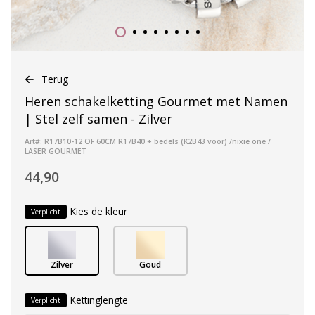
Terug
Heren schakelketting Gourmet met Namen
| Stel zelf samen - Zilver
Art#: R17B10-12 OF 60CM R17B40 + bedels (K2B43 voor) /nixie one /
LASER GOURMET
44,90
Kies de kleur
Verplicht
Zilver
Goud
Kettinglengte
Verplicht