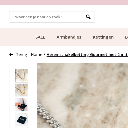
GRATIS BEZORGING VANAF €49.99
SALE
Armbandjes
Kettingen
B
Terug
Home
/
Heren schakelketting Gourmet met 2 initia