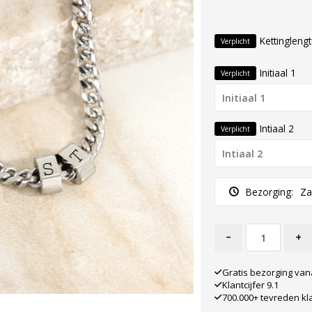
Kettingleng
Verplicht
Initiaal 1
Verplicht
Intiaal 2
Verplicht
Bezorging:
Za
-
+
Gratis bezorging van
Klantcijfer 9.1
700.000+ tevreden kl