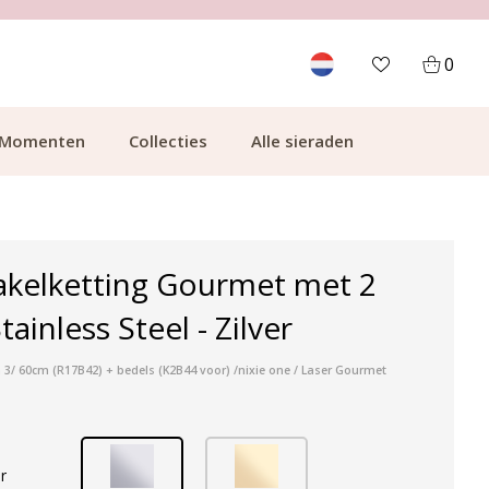
700.000+ TEVREDEN KLANTEN
0
Momenten
Collecties
Alle sieraden
akelketting Gourmet met 2
Stainless Steel - Zilver
 3/ 60cm (R17B42) + bedels (K2B44 voor) /nixie one / Laser Gourmet
r