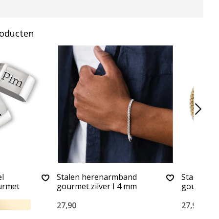
roducten
l
Stalen herenarmband
Stalen h
urmet
gourmet zilver I 4 mm
gourmet 
27,90
27,90