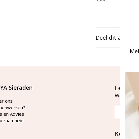
Deel dit artikel
Mel
YA Sieraden
Let's st
Word lid v
er ons
menwerken?
Email
s en Advies
urzaamheid
KAYA Si