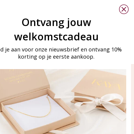
Ontvang jouw
welkomstcadeau
d je aan voor onze nieuwsbrief en ontvang 10%
korting op je eerste aankoop.
ay in touch
an onze mailinglijst
Aanmelden
eraden