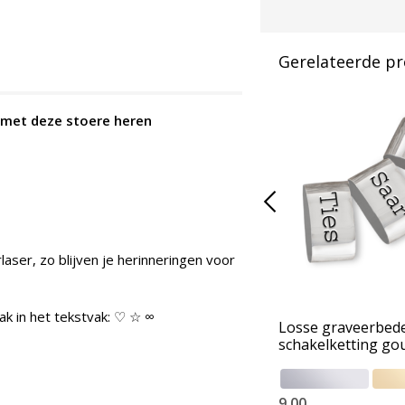
Gerelateerde p
n met deze stoere heren
laser, zo blijven je herinneringen voor
ak in het tekstvak: ♡ ☆ ∞
Losse graveerbede
schakelketting go
9,00