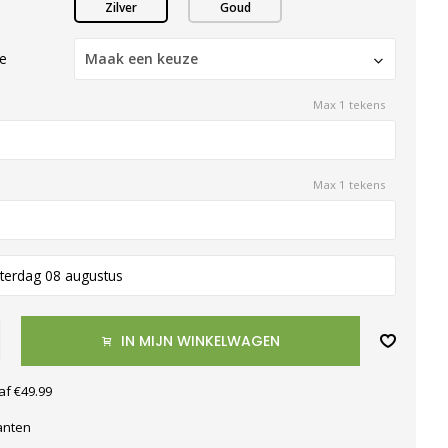
Zilver
Goud
te
Maak een keuze
Max 1 tekens
Max 1 tekens
terdag 08 augustus
IN MIJN WINKELWAGEN
af €49.99
anten