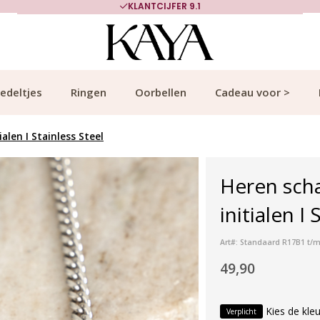
KLANTCIJFER 9.1
edeltjes
Ringen
Oorbellen
Cadeau voor >
len I Stainless Steel
Heren sch
initialen I 
Art#: Standaard R17B1 t/m
49,90
Kies de kleu
Verplicht