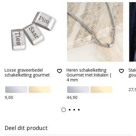
Losse graveerbedel
Heren schakelketting
Sta
schakelketting gourmet
Gourmet met Initialen |
gou
4 mm
27,
9,00
44,90
Deel dit product