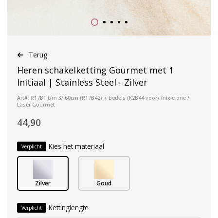
Terug
Heren schakelketting Gourmet met 1
Initiaal | Stainless Steel - Zilver
Art#: R17B1 t/m 3/ 60cm (R17B42) + bedels (K2B44 voor) /nixie one /
Laser Gourmet
44,90
Kies het materiaal
Verplicht
Zilver
Goud
Kettinglengte
Verplicht