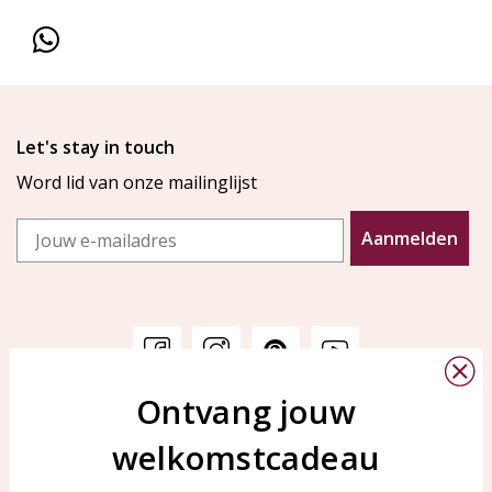
Let's stay in touch
Word lid van onze mailinglijst
Email
Aanmelden
Ontvang jouw
Klantenservice
KAYA Sieraden
welkomstcadeau
Bellen of WhatsApp Ma-Vr
Veelgestelde vragen
tussen 09:00-17:00
Sieraden onderhouden