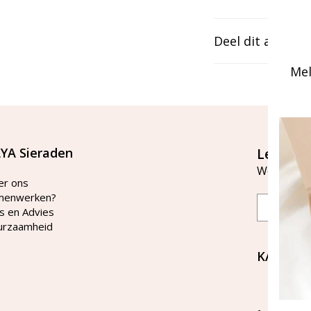
Deel dit artikel
Mel
YA Sieraden
Let's st
Word lid v
er ons
menwerken?
Email
s en Advies
urzaamheid
KAYA Si
Bellen 
tussen 