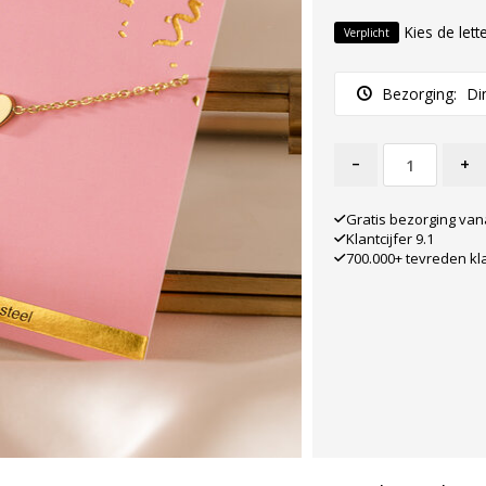
Kies de lett
Verplicht
Bezorging:
Di
-
+
Gratis bezorging van
Klantcijfer 9.1
700.000+ tevreden kl