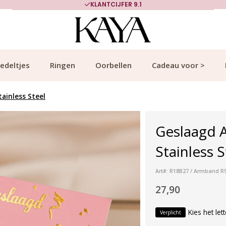
KLANTCIJFER 9.1
edeltjes
Ringen
Oorbellen
Cadeau voor >
ainless Steel
Geslaagd A
Stainless 
Art#: R18B27 / Armband R9
27,90
Kies het let
Verplicht