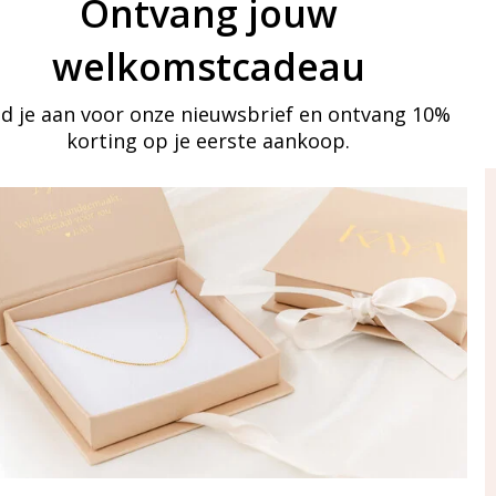
Ontvang jouw
welkomstcadeau
d je aan voor onze nieuwsbrief en ontvang 10%
korting op je eerste aankoop.
ay in touch
an onze mailinglijst
Aanmelden
eraden
of WhatsApp Ma-Vr
09:00-17:00