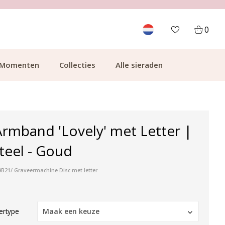
700.000+ TEVREDEN KLANTEN
0
Momenten
Collecties
Alle sieraden
rmband 'Lovely' met Letter |
Steel - Goud
B21/ Graveermachine Disc met letter
tertype
Maak een keuze