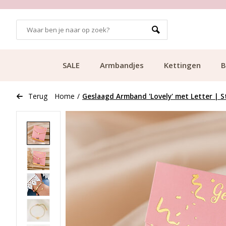
GRATIS BEZORGING VANAF €49.99
SALE
Armbandjes
Kettingen
B
Terug
Home
/
Geslaagd Armband 'Lovely' met Letter | St