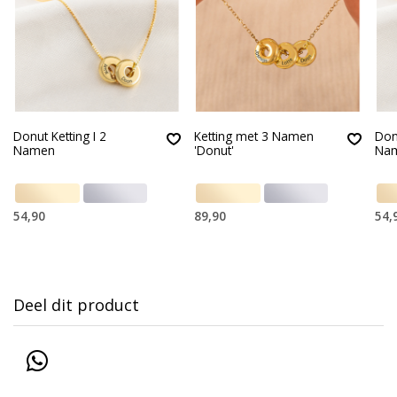
Donut Ketting I 2
Ketting met 3 Namen
Donu
Namen
'Donut'
Na
54,90
89,90
54,
Deel dit product