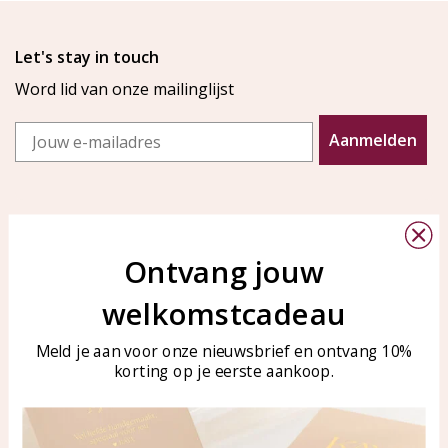
Let's stay in touch
Word lid van onze mailinglijst
Email
Aanmelden
Ontvang jouw
welkomstcadeau
Klantenservice
KAYA Sieraden
Bellen of WhatsApp Ma-Vr
Veelgestelde vragen
Meld je aan voor onze nieuwsbrief en ontvang 10%
tussen 09:00-17:00
korting op je eerste aankoop.
Sieraden onderhouden
Tel: 0850003187
Blog
WhatsApp: 0850003187
klantenservice@kayasierade