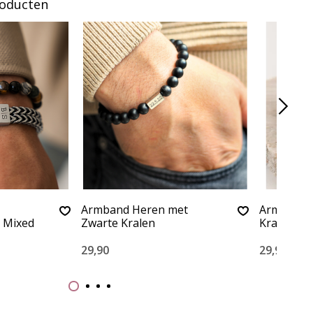
roducten
Armband Heren met
Armband H
 Mixed
Zwarte Kralen
Kralen
29,90
29,90