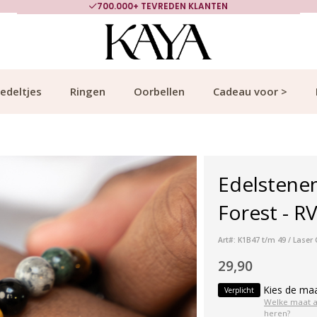
700.000+ TEVREDEN KLANTEN
edeltjes
Ringen
Oorbellen
Cadeau voor >
Edelstene
Forest - R
Art#: K1B47 t/m 49 / Lase
29,90
Kies de ma
Verplicht
Welke maat 
heren?