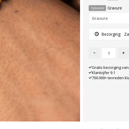
Gravure
Optioneel
Bezorging:
Za
-
+
Gratis bezorging van
Klantcijfer 9.1
700.000+ tevreden kl