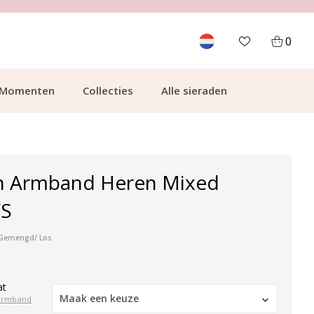
GRATIS BEZORGING VANAF €49.99
0
Momenten
Collecties
Alle sieraden
n Armband Heren Mixed
VS
r Gemengd/ Los
at
Maak een keuze
armband