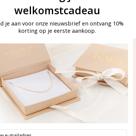
welkomstcadeau
d je aan voor onze nieuwsbrief en ontvang 10%
korting op je eerste aankoop.
ay in touch
an onze mailinglijst
Aanmelden
eraden
of WhatsApp Ma-Vr
09:00-17:00
5 000 31 87
l