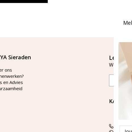
Mel
YA Sieraden
Let's st
Word lid v
er ons
menwerken?
Email
s en Advies
urzaamheid
KAYA Si
Bellen 
tussen 
Tel: 08
Emai