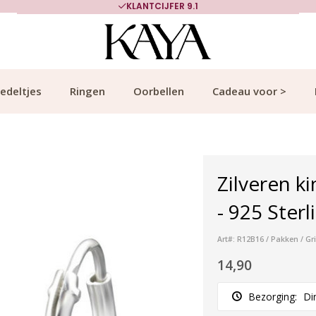
KLANTCIJFER 9.1
edeltjes
Ringen
Oorbellen
Cadeau voor >
Zilveren ki
- 925 Sterl
Art#: R12B16 / Pakken / Gr
14,90
Bezorging:
Di