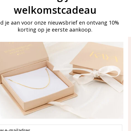
welkomstcadeau
d je aan voor onze nieuwsbrief en ontvang 10%
korting op je eerste aankoop.
ay in touch
an onze mailinglijst
Aanmelden
eraden
of WhatsApp Ma-Vr
09:00-17:00
5 000 31 87
l