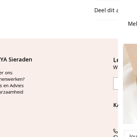
Deel dit artikel
Mel
YA Sieraden
Let's st
Word lid v
er ons
menwerken?
Email
s en Advies
urzaamheid
KAYA Si
Bellen 
tussen 
Tel: 08
Emai