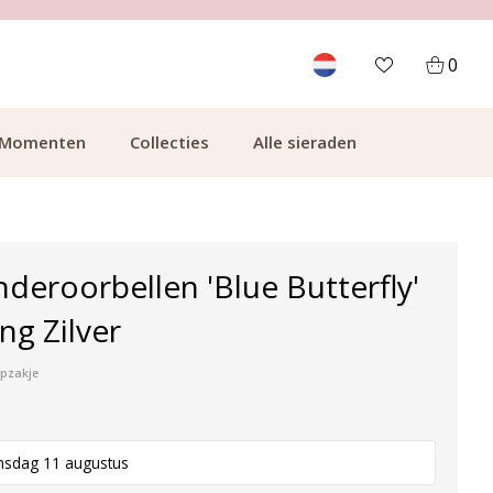
700.000+ TEVREDEN KLANTEN
0
Momenten
Collecties
Alle sieraden
nderoorbellen 'Blue Butterfly'
ing Zilver
ipzakje
nsdag 11 augustus