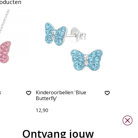
roducten
k
Kinderoorbellen 'Blue
Butterfly'
12,90
Ontvang jouw