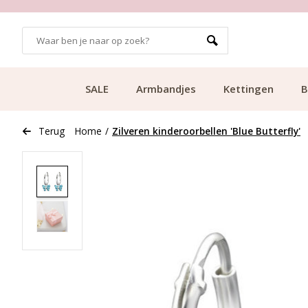
GRATIS BEZORGING VANAF €49.99
SALE
Armbandjes
Kettingen
B
Terug
Home
/
Zilveren kinderoorbellen 'Blue Butterfly'