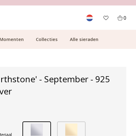
700.000+ TEVREDEN KLANTEN
0
Momenten
Collecties
Alle sieraden
irthstone' - September - 925
lver
teriaal