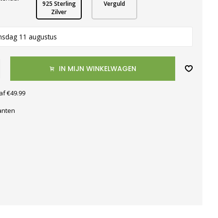
925 Sterling
Verguld
Zilver
nsdag 11 augustus
IN MIJN WINKELWAGEN
af €49.99
anten