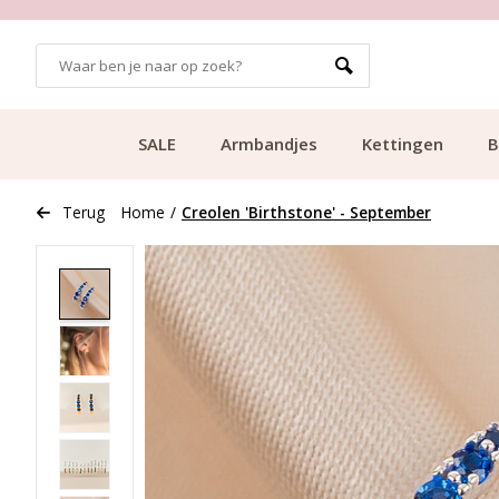
GRATIS BEZORGING VANAF €49.99
SALE
Armbandjes
Kettingen
B
Terug
Home
/
Creolen 'Birthstone' - September