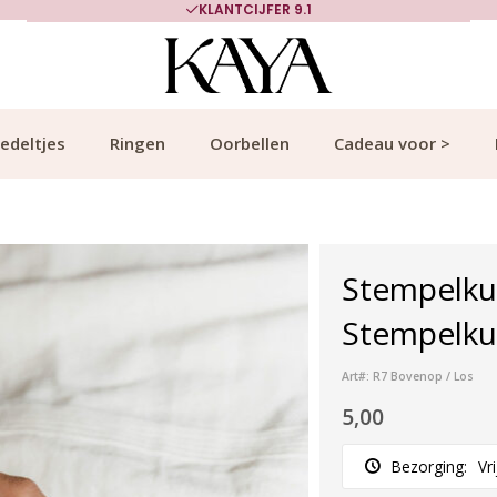
KLANTCIJFER 9.1
edeltjes
Ringen
Oorbellen
Cadeau voor >
Stempelku
Stempelku
Art#: R7 Bovenop / Los
5,00
Bezorging:
Vr