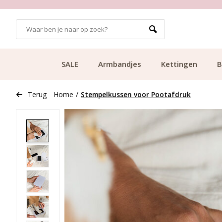
GRATIS BEZORGING VANAF €49.99
SALE
Armbandjes
Kettingen
B
Terug
Home
/
Stempelkussen voor Pootafdruk