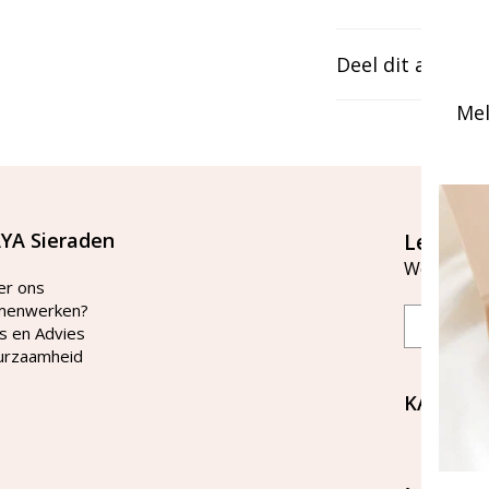
Deel dit artikel
Mel
YA Sieraden
Let's st
Word lid v
er ons
menwerken?
Email
s en Advies
urzaamheid
KAYA Si
Bellen 
tussen 