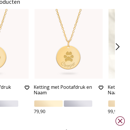
roducten
fdruk
Ketting met Pootafdruk en
Ketting m
Naam
Naambede
79,90
99,90