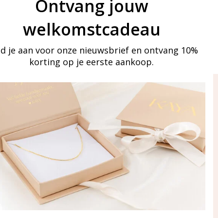
Ontvang jouw
welkomstcadeau
d je aan voor onze nieuwsbrief en ontvang 10%
korting op je eerste aankoop.
ay in touch
an onze mailinglijst
Aanmelden
eraden
of WhatsApp Ma-Vr
09:00-17:00