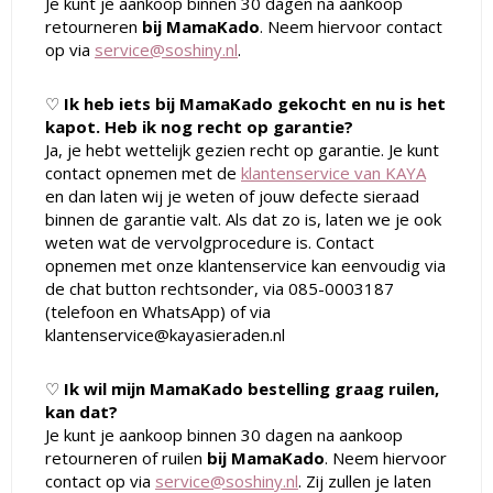
Je kunt je aankoop binnen 30 dagen na aankoop
retourneren
bij MamaKado
. Neem hiervoor contact
op via
service@soshiny.nl
.
♡
I
k heb iets bij MamaKado gekocht en nu is het
kapot. Heb ik nog recht op garantie?
Ja, je hebt wettelijk gezien recht op garantie. Je kunt
contact opnemen met de
klantenservice van KAYA
en dan laten wij je weten of jouw defecte sieraad
binnen de garantie valt. Als dat zo is, laten we je ook
weten wat de vervolgprocedure is. Contact
opnemen met onze klantenservice kan eenvoudig via
de chat button rechtsonder, via 085-0003187
(telefoon en WhatsApp) of via
klantenservice@kayasieraden.nl
♡
Ik wil mijn MamaKado bestelling graag ruilen,
kan dat?
Je kunt je aankoop binnen 30 dagen na aankoop
retourneren of ruilen
bij MamaKado
. Neem hiervoor
contact op via
service@soshiny.nl
. Zij zullen je laten