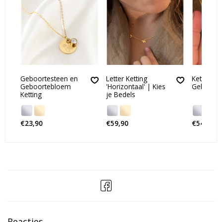
Geboortesteen en
Letter Ketting
Ketting m
Geboortebloem
'Horizontaal' | Kies
Geboorte
Ketting
je Bedels
€23,90
€59,90
€54,90
Reacties