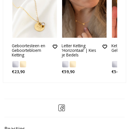
Geboortesteen en
Letter Ketting
Ketting m
Geboortebloem
'Horizontaal' | Kies
Geboorte
Ketting
je Bedels
€23,90
€59,90
€54,90
Reacties