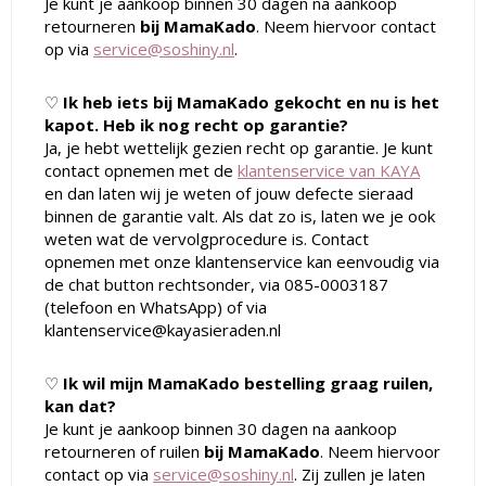
Je kunt je aankoop binnen 30 dagen na aankoop
retourneren
bij MamaKado
. Neem hiervoor contact
op via
service@soshiny.nl
.
♡
I
k heb iets bij MamaKado gekocht en nu is het
kapot. Heb ik nog recht op garantie?
Ja, je hebt wettelijk gezien recht op garantie. Je kunt
contact opnemen met de
klantenservice van KAYA
en dan laten wij je weten of jouw defecte sieraad
binnen de garantie valt. Als dat zo is, laten we je ook
weten wat de vervolgprocedure is. Contact
opnemen met onze klantenservice kan eenvoudig via
de chat button rechtsonder, via 085-0003187
(telefoon en WhatsApp) of via
klantenservice@kayasieraden.nl
♡
Ik wil mijn MamaKado bestelling graag ruilen,
kan dat?
Je kunt je aankoop binnen 30 dagen na aankoop
retourneren of ruilen
bij MamaKado
. Neem hiervoor
contact op via
service@soshiny.nl
. Zij zullen je laten