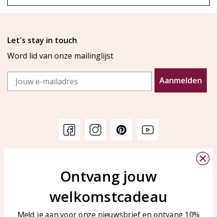
Let's stay in touch
Word lid van onze mailinglijst
Email
Aanmelden
Klantenservice
KAYA Sieraden
Ontvang jouw
Bellen of WhatsApp Ma-Vr
Veelgestelde vragen
tussen 09:00-17:00
welkomstcadeau
Sieraden onderhouden
Tel: 0850003187
Blog
WhatsApp: 0850003187
Meld je aan voor onze nieuwsbrief en ontvang 10%