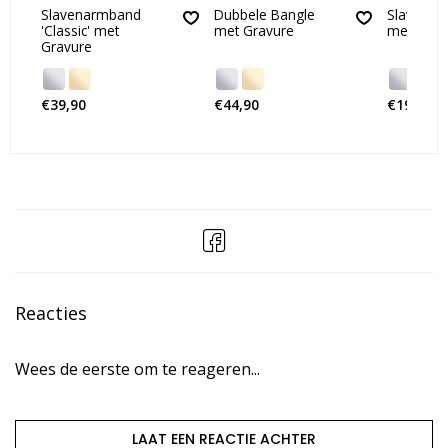
Slavenarmband
Dubbele Bangle
Slavena
'Classic' met
met Gravure
met Teks
Gravure
€39,90
€44,90
€19,90
Reacties
Wees de eerste om te reageren...
LAAT EEN REACTIE ACHTER