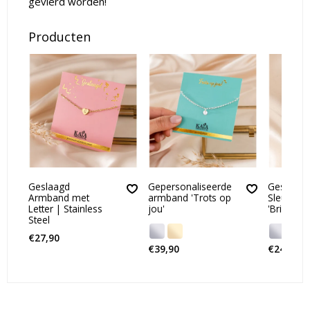
gevierd worden!
Producten
Geslaagd
Gepersonaliseerde
Geslaagd
Armband met
armband 'Trots op
Sleutelha
Letter | Stainless
jou'
'Brief'
Steel
€27,90
€39,90
€24,90