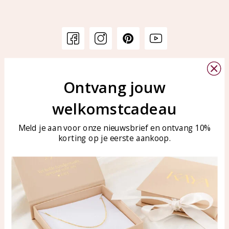
Klantenservice
KAYA Sieraden
Ontvang jouw
Bellen of WhatsApp Ma-Vr
Veelgestelde vragen
tussen 09:00-17:00
welkomstcadeau
Sieraden onderhouden
Tel: 0850003187
Blog
WhatsApp: 0850003187
Meld je aan voor onze nieuwsbrief en ontvang 10%
korting op je eerste aankoop.
klantenservice@kayasierade
n.nl
Producten
KAYA Sieraden
Alle producten
Over ons
Nieuwe producten
Samenwerken?