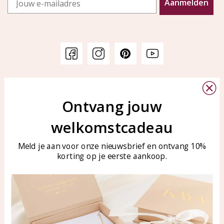
Aanmelden
Klantenservice
KAYA Sieraden
Bellen of WhatsApp Ma-Vr
Ontvang jouw
Veelgestelde vragen
tussen 09:00-17:00
Sieraden onderhouden
welkomstcadeau
Tel: 0850003187
Blog
WhatsApp: 0850003187
Meld je aan voor onze nieuwsbrief en ontvang 10%
klantenservice@kayasierade
korting op je eerste aankoop.
n.nl
Producten
KAYA Sieraden
Alle producten
Over ons