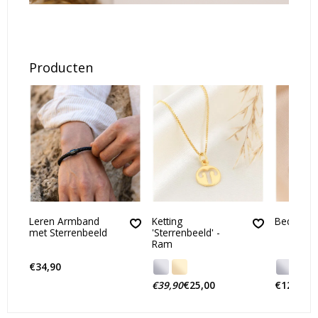
Producten
Leren Armband
Ketting
Bedel Ste
met Sterrenbeeld
'Sterrenbeeld' -
Ram
€34,90
€39,90
€25,00
€12,90