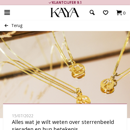
9.1
700.000+ TEVREDEN KLANTEN
0
Terug
15/07/2022
Alles wat je wilt weten over sterrenbeeld
sieraden en hun betekenis