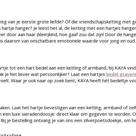
 kreeg van je eerste grote liefde? Of die vriendschapsketting met
artje hanger? Je leest het al, de ketting met een hartjes hanger i
eer door aan haar (klein)kind, hoe gaaf zou dat zijn! Door de han
ing is daarom van onschatbare emotionele waarde voor jong en oud.
e tot een hart bedel aan een ketting of armband, bij KAYA vind j
k je het liever wat persoonlijker? Laat een hartjes
bedel graver
voelt. Waar je ook naar op zoek bent, KAYA heeft hét bedeltje voo
maken. Laat het hartje bevestigen aan een ketting, armband of zel
 in een luxe sieradendoosje: direct klaar om gegeven te worden.
en. Bij je bestelling ontvang je van ons een zilverpoetsdoekje, o
tstraling