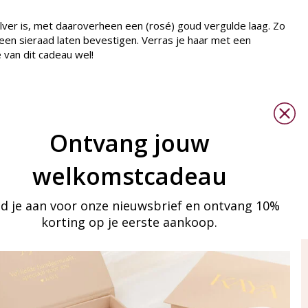
lver is, met daaroverheen een (rosé) goud vergulde laag. Zo
 een sieraad laten bevestigen. Verras je haar met een
e van dit cadeau wel!
Advies
Bedelarmband samenstellen
Ontvang jouw
Babysieraden en veiligheid
Hoe maak je zilveren sieraden schoon?
welkomstcadeau
d je aan voor onze nieuwsbrief en ontvang 10%
korting op je eerste aankoop.
ay in touch
an onze mailinglijst