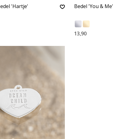
edel 'Hartje'
Bedel 'You & Me'
13,90