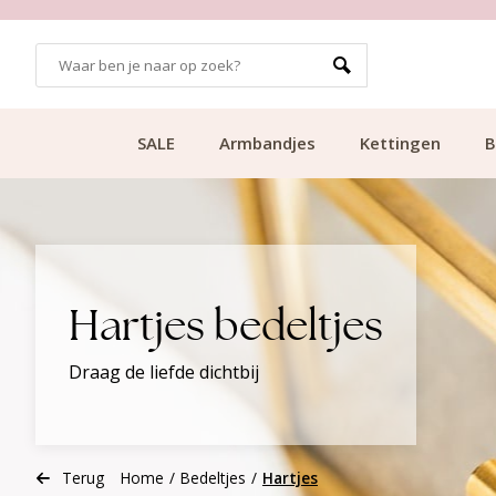
GRATIS BEZORGING VANAF €49.99
SALE
Armbandjes
Kettingen
B
Hartjes bedeltjes
Draag de liefde dichtbij
Terug
Home
/
Bedeltjes
/
Hartjes