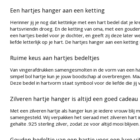
Een hartjes hanger aan een ketting
Herinner jij je nog dat kettinkje met een hart bedel dat je
hartsvriendin droeg. En de ketting van oma, met een gouden h
een hartjes bedel voor je dochter, en geeft zij deze later w
liefde letterlijk op je hart. De hartjes hanger aan een kett
Ruime keus aan hartjes bedeltjes
Van vingerafdrukken samengesmolten in de vorm van een hartj
simpel bol hartje kun je jouw boodschap al overbrengen. Maa
Deze bedel in hartvorm staat symbool voor de liefde die jij 
Zilveren hartje hanger is altijd een goed cadeau
Met een zilveren hartje als hanger kun je iedere vrouw blij 
samengesteld. Wij verpakken het sieraad met zilveren hart
gehalte .925 sterling zilver, zodat ze voor altijd mooi blijv
Gouden bedeltje van een hartje voor een luxe ui