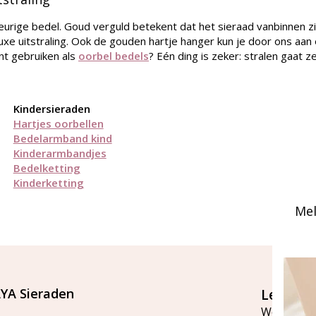
rige bedel. Goud verguld betekent dat het sieraad vanbinnen zi
luxe uitstraling. Ook de gouden hartje hanger kun je door ons aan
unt gebruiken als
oorbel bedels
? Eén ding is zeker: stralen gaat z
Kindersieraden
Hartjes oorbellen
Bedelarmband kind
Kinderarmbandjes
Bedelketting
Kinderketting
Mel
YA Sieraden
Let's st
Word lid v