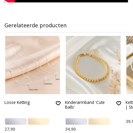
Gerelateerde producten
Losse Ketting
Kinderarmband 'Cute
Kett
Balls'
| S
39,
27,90
34,90