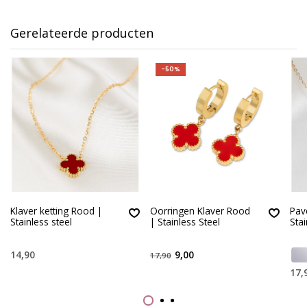
Gerelateerde producten
-50%
Klaver ketting Rood |
Oorringen Klaver Rood
Pav
Stainless steel
| Stainless Steel
Stai
14,90
9,00
17,90
17,