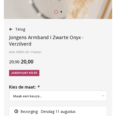
Terug
Jongens Armband I Zwarte Onyx -
Verzilverd
Art#: R5B61-63 / Pakken
20,00
29,90
JE BESPAART €9,90
Kies de maat:
*
Bezorging:
Dinsdag 11 augustus