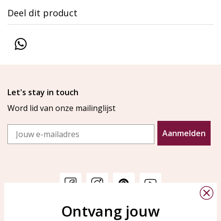
Deel dit product
Let's stay in touch
Word lid van onze mailinglijst
Email
Aanmelden
Ontvang jouw
Klantenservice
KAYA Sieraden