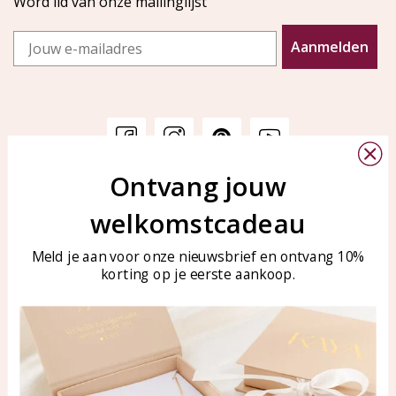
Word lid van onze mailinglijst
Email
Aanmelden
Ontvang jouw
Klantenservice
KAYA Sieraden
welkomstcadeau
Bellen of WhatsApp Ma-Vr
Veelgestelde vragen
tussen 09:00-17:00
Sieraden onderhouden
Meld je aan voor onze nieuwsbrief en ontvang 10%
Tel: 0850003187
korting op je eerste aankoop.
Blog
WhatsApp: 0850003187
klantenservice@kayasierade
n.nl