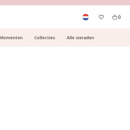
700.000+ TEVREDEN KLANTEN
0
Momenten
Collecties
Alle sieraden