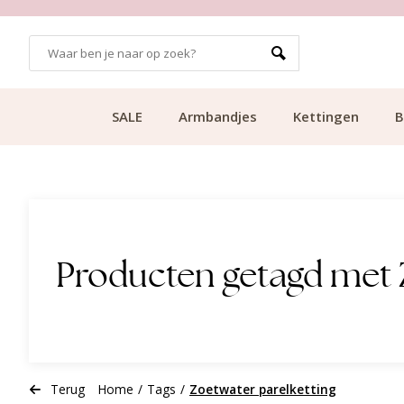
GRATIS BEZORGING VANAF €49.99
SALE
Armbandjes
Kettingen
B
Producten getagd met 
Terug
Home
/
Tags
/
Zoetwater parelketting