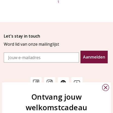
1
Let's stay in touch
Word lid van onze mailinglijst
Email
Aanmelden
Ontvang jouw
Klantenservice
KAYA Sieraden
welkomstcadeau
Bellen of WhatsApp Ma-Vr
Veelgestelde vragen
tussen 09:00-17:00