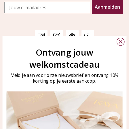
Email
Aanmelden
Ontvang jouw
Klantenservice
KAYA Sieraden
welkomstcadeau
Bellen of WhatsApp Ma-Vr
Veelgestelde vragen
tussen 09:00-17:00
Sieraden onderhouden
Meld je aan voor onze nieuwsbrief en ontvang 10%
Tel: 0850003187
korting op je eerste aankoop.
Blog
WhatsApp: 0850003187
klantenservice@kayasierade
n.nl
Producten
KAYA Sieraden