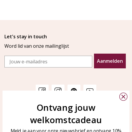
Let's stay in touch
Word lid van onze mailinglijst
Email
Aanmelden
Ontvang jouw
Klantenservice
KAYA Sieraden
welkomstcadeau
Bellen of WhatsApp Ma-Vr
Veelgestelde vragen
tussen 09:00-17:00
Sieraden onderhouden
Meld je aan voor onze nieuwsbrief en ontvang 10%