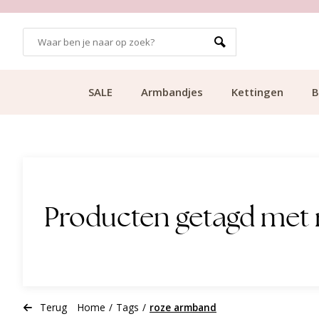
GRATIS BEZORGING VANAF €49.99
SALE
Armbandjes
Kettingen
B
Producten getagd met
Terug
Home
/
Tags
/
roze armband