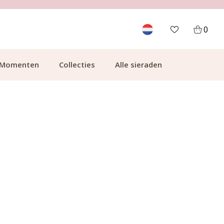
700.000+ TEVREDEN KLANTEN
0
Momenten
Collecties
Alle sieraden