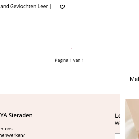
and Gevlochten Leer |
1
Pagina 1 van 1
Mel
YA Sieraden
Let's st
Word lid v
er ons
menwerken?
Email