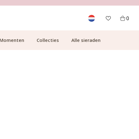
700.000+ TEVREDEN KLANTEN
0
Momenten
Collecties
Alle sieraden