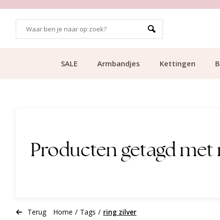
GRATIS BEZORGING VANAF €49.99
SALE
Armbandjes
Kettingen
B
Producten getagd met r
Terug
Home
/
Tags
/
ring zilver