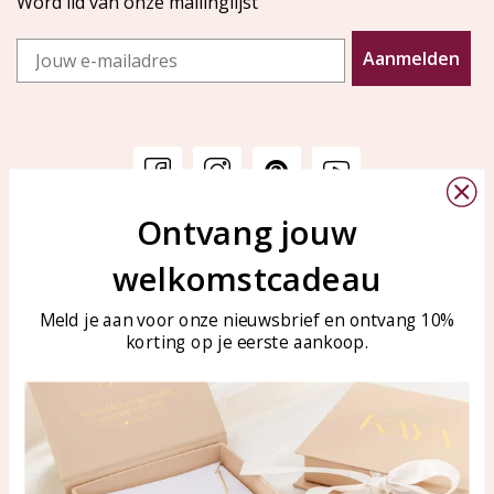
Word lid van onze mailinglijst
Email
Aanmelden
Ontvang jouw
Klantenservice
KAYA Sieraden
welkomstcadeau
Bellen of WhatsApp Ma-Vr
Veelgestelde vragen
tussen 09:00-17:00
Sieraden onderhouden
Meld je aan voor onze nieuwsbrief en ontvang 10%
Tel: 0850003187
korting op je eerste aankoop.
Blog
WhatsApp: 0850003187
klantenservice@kayasierade
n.nl