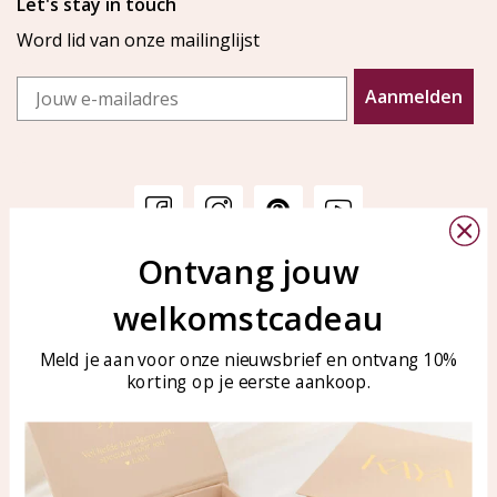
Let's stay in touch
Word lid van onze mailinglijst
Email
Aanmelden
Ontvang jouw
Klantenservice
KAYA Sieraden
welkomstcadeau
Bellen of WhatsApp Ma-Vr
Veelgestelde vragen
tussen 09:00-17:00
Sieraden onderhouden
Meld je aan voor onze nieuwsbrief en ontvang 10%
Tel: 0850003187
korting op je eerste aankoop.
Blog
WhatsApp: 0850003187
klantenservice@kayasierade
n.nl