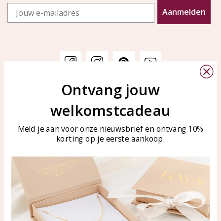
Email
Aanmelden
Ontvang jouw
Klantenservice
KAYA Sieraden
welkomstcadeau
Bellen of WhatsApp Ma-Vr
Veelgestelde vragen
tussen 09:00-17:00
Sieraden onderhouden
Meld je aan voor onze nieuwsbrief en ontvang 10%
Tel: 0850003187
korting op je eerste aankoop.
Blog
WhatsApp: 0850003187
klantenservice@kayasierade
n.nl
Producten
KAYA Sieraden