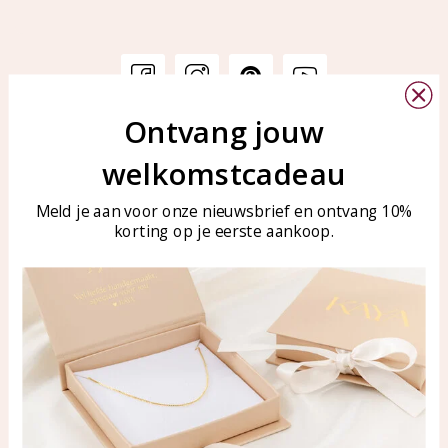
Ontvang jouw
Klantenservice
KAYA Sieraden
welkomstcadeau
Bellen of WhatsApp Ma-Vr
Veelgestelde vragen
tussen 09:00-17:00
Sieraden onderhouden
Meld je aan voor onze nieuwsbrief en ontvang 10%
Tel: 0850003187
korting op je eerste aankoop.
Blog
WhatsApp: 0850003187
klantenservice@kayasierade
n.nl
Producten
KAYA Sieraden
Alle producten
Over ons
Nieuwe producten
Samenwerken?